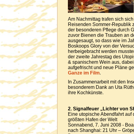
Am Nachmittag trafen sich sic
Reisenden Sommer-Republik zu
der besonderen Pflege durch G
zuvor Bienen die Trauben an d
ausgesaugt, so dass wie im Jah
Boskoops Glory von der Versu
herbeigebracht werden musste
der zweite Jahrestag des Uto
& spanischem Wein aus, dabei
aufgefrischt und neue Pläne g
Ganze im Film
.
In Zusammenarbeit mit den Ins
besonderem Dank an Uta Rüthe
ihre Kochkünste.
2. Signalfeuer „Lichter von 
Eine utopische Abendfahrt au
größten Hafen der Welt
Sonnabend, 7. Juni 2008 - Boar
nach Shanghai: 21 Uhr – Gröpel