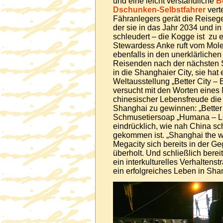
und eine leicht verständliche
B
Dschunken-Selbstfahrer
vert
Fähranlegers gerät die Reiseges
der sie in das Jahr 2034 und 
schleudert – die Kogge ist zu 
Stewardess Anke ruft vom Molen
ebenfalls in den unerklärlichen 
Reisenden nach der nächsten
in die Shanghaier City, sie hat
Weltausstellung „Better City – B
versucht mit den Worten eines
chinesischer Lebensfreude die
Shanghai zu gewinnen: „Better P
Schmusetiersoap „Humana – Leb
eindrücklich, wie nah China s
gekommen ist. „Shanghai the wo
Megacity sich bereits in der Ge
überholt. Und schließlich berei
ein interkulturelles Verhaltenst
ein erfolgreiches Leben in Sha