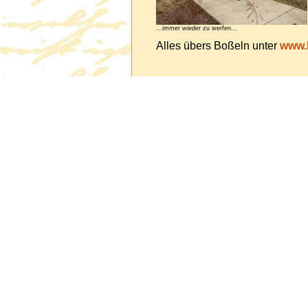
...immer wieder zu werfen...
Alles übers Boßeln unter
www.