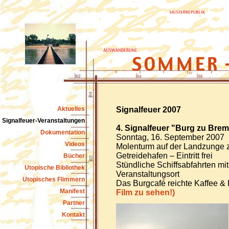
Aktuelles
Signalfeuer 2007
Signalfeuer-Veranstaltungen
4. Signalfeuer "Burg zu Bre
Dokumentation
Sonntag, 16. September 2007
Videos
Molenturm auf der Landzunge 
Getreidehafen – Eintritt frei
Bücher
Stündliche Schiffsabfahrten m
Utopische Bibliothek
Veranstaltungsort
Utopisches Flimmern
Das Burgcafé reichte Kaffee &
Manifest
Film zu sehen!)
Partner
Kontakt