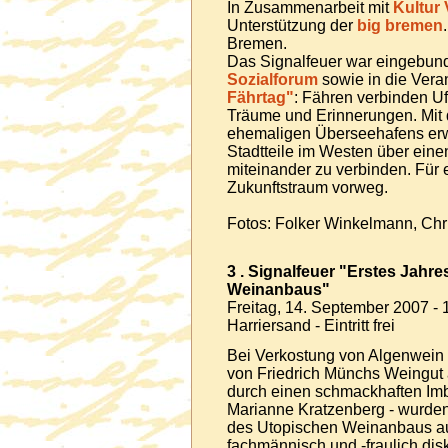
In Zusammenarbeit mit
Kultur 
Unterstützung der
big bremen
Bremen.
Das Signalfeuer war eingebun
Sozialforum
sowie in die Vera
Fährtag"
: Fähren verbinden Uf
Träume und Erinnerungen. Mit 
ehemaligen Überseehafens erw
Stadtteile im Westen über ein
miteinander zu verbinden. Für
Zukunftstraum vorweg.
Fotos: Folker Winkelmann, Chri
3 . Signalfeuer "Erstes Jahr
Weinanbaus"
Freitag, 14. September 2007 - 
Harriersand - Eintritt frei
Bei Verkostung von Algenwein 
von Friedrich Münchs Weingut 
durch einen schmackhaften Imb
Marianne Kratzenberg - wurden
des Utopischen Weinanbaus au
fachmännisch und -fraulich disk