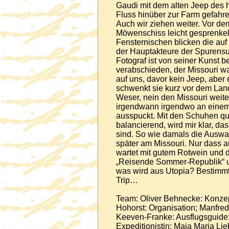
Gaudi mit dem alten Jeep des
Fluss hinüber zur Farm gefahre
Auch wir ziehen weiter. Vor de
Möwenschiss leicht gesprenkel
Fensternischen blicken die au
der Hauptakteure der Spurensuc
Fotograf ist von seiner Kunst b
verabschieden, der Missouri w
auf uns, davor kein Jeep, aber
schwenkt sie kurz vor dem Lan
Weser, nein den Missouri weite
irgendwann irgendwo an einem U
ausspuckt. Mit den Schuhen q
balancierend, wird mir klar, das
sind. So wie damals die Auswa
später am Missouri. Nur dass a
wartet mit gutem Rotwein und d
„Reisende Sommer-Republik“ un
was wird aus Utopia? Bestimmt
Trip…
Team: Oliver Behnecke: Konzep
Hohorst: Organisation; Manfred
Keeven-Franke: Ausflugsguide;
Expeditionistin; Maja Maria Li