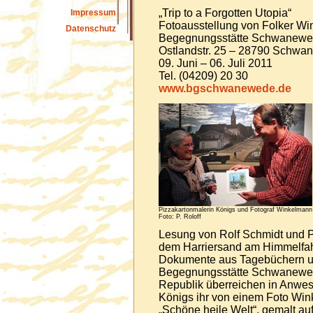
„Trip to a Forgotten Utopia“
Impressum
Fotoausstellung von Folker W
Datenschutz
Begegnungsstätte Schwanew
Ostlandstr. 25 – 28790 Schw
09. Juni – 06. Juli 2011
Tel. (04209) 20 30
www.bgschwanewede.de
Pizzakartonmalerin Königs und Fotograf Winkelmann
Foto: P. Roloff
Lesung von Rolf Schmidt und Pe
dem Harriersand am Himmelfah
Dokumente aus Tagebüchern u
Begegnungsstätte Schwanewe
Republik überreichen in Anwes
Königs ihr von einem Foto Win
„Schöne heile Welt“, gemalt au