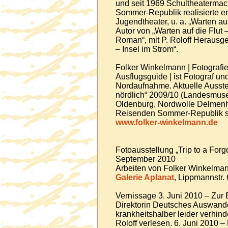
und seit 1969 Schultheaterma
Sommer-Republik realisierte er
Jugendtheater, u. a. „Warten a
Autor von „Warten auf die Flut –
Roman“, mit P. Roloff Herausg
– Insel im Strom“.
Folker Winkelmann | Fotografie,
Ausflugsguide | ist Fotograf un
Nordaufnahme. Aktuelle Ausstel
nördlich“ 2009/10 (Landesm
Oldenburg, Nordwolle Delmenhor
Reisenden Sommer-Republik sei
www.folker-winkelmann.de
Fotoausstellung „Trip to a Forgo
September 2010
Arbeiten von Folker Winkelma
Galerie Aplanat
, Lippmannstr
Vernissage 3. Juni 2010 – Zur 
Direktorin Deutsches Auswand
krankheitshalber leider verhin
Roloff verlesen. 6. Juni 2010 –