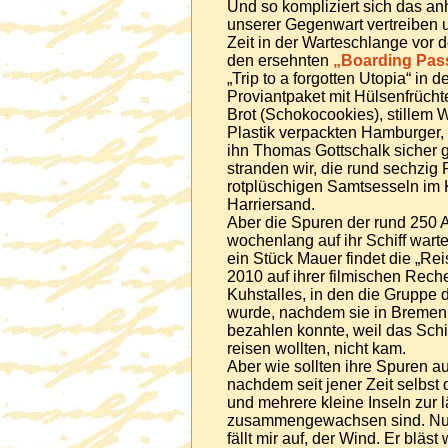
Und so kompliziert sich das anh
unserer Gegenwart vertreiben u
Zeit in der Warteschlange vor 
den ersehnten
„Boarding Pas
„Trip to a forgotten Utopia“ in
Proviantpaket mit Hülsenfrüch
Brot (Schokocookies), stillem 
Plastik verpackten Hamburger,
ihn Thomas Gottschalk sicher 
stranden wir, die rund sechzig
rotplüschigen Samtsesseln im 
Harriersand.
Aber die Spuren der rund 250 
wochenlang auf ihr Schiff wart
ein Stück Mauer findet die „R
2010 auf ihrer filmischen Rech
Kuhstalles, in den die Gruppe 
wurde, nachdem sie in Bremen 
bezahlen konnte, weil das Schif
reisen wollten, nicht kam.
Aber wie sollten ihre Spuren a
nachdem seit jener Zeit selbst 
und mehrere kleine Inseln zur 
zusammengewachsen sind. Nur e
fällt mir auf, der Wind. Er bläst