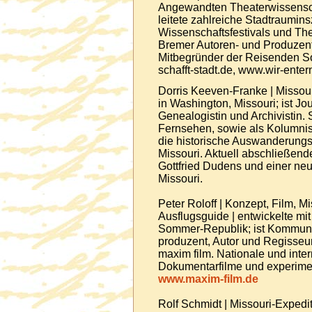
Angewandten Theaterwissensch
leitete zahlreiche Stadtraumin
Wissenschaftsfestivals und Thea
Bremer Autoren- und Produzen
Mitbegründer der Reisenden S
schafft-stadt.de, www.wir-ente
Dorris Keeven-Franke | Missouri
in Washington, Missouri; ist Jou
Genealogistin und Archivistin. S
Fernsehen, sowie als Kolumnis
die historische Auswanderung
Missouri. Aktuell abschließende
Gottfried Dudens und einer neu
Missouri.
Peter Roloff | Konzept, Film, Mi
Ausflugsguide | entwickelte mi
Sommer-Republik; ist Kommunik
produzent, Autor und Regisseur,
maxim film. Nationale und inter
Dokumentarfilme und experimen
www.maxim-film.de
Rolf Schmidt | Missouri-Expediti