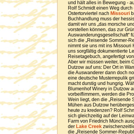
und hält alles in Bewegung - au
Rolf Schmidt einen Weg durch
Ostertorviertel nach
Missouri
b
Buchhandlung muss der hessis
damit wir uns „das morsche un
vorstellen können, das zur Gr
Auswanderungsgesellschaft“ fü
sich die „Reisende Sommer-Repu
nimmt sie uns mit ins Missouri
uns sorgfältig dokumentierte 
Reisetagebuch, angefertigt vo
Aber wir müssen weiter, beim 
Dutzow auf uns: Der Ort in War
die Auswanderer dann doch no
eine deutsche Musterrepulik g
macht durstig und hungrig. Wä
Blumenhof Winery in Dutzow a
vorbeiflimmern, werden die Pro
Wein liegt, den die „Reisende
Mühen aus Dutzow herübergesch
heute zu kredenzen? Rolf Schmi
sich gleichzeitig auf der Leinwa
Farm von Friedrich Münch au
der
Lake Creek
zwischenzeitli
die „Reisende Sommer-Republik