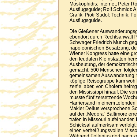
Moskophidis: Internet; Peter Ro
Ausflugsguide; Rolf Schmidt: A
Grafik; Piotr Sudol: Technik; F
Ausflugsguide.
Die Gießener Auswanderungsge
ebendort durch Rechtsanwalt P
Schwager Friedrich Münch geg
napoleonischen Besatzung, de
Wiener Kongress hatte eine gr
den feudalen Kleinstaaten her
Ausbeutung, der demokratisc
gemacht. 500 Menschen folgten
gemeinsamen Auswanderung nac
köpfige Reisegruppe kam wohl
zerfiel aber, von Cholera heim
den Mississippi hinauf. Die von
musste fünf zersetzende Woche
Harriersand in einem „elenden
Makler Delius versprochene Schi
auf der „Medora“ Baltimore err
trafen in Missouri aufeinander.
Schicksal aufmerksam verfolgt;
einen verheißungsvollen Missour
Während Follenius dort nach 