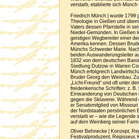
verstarb, etablierte sich Münch
Friedrich Münch | wurde 1799 
Theologie in Gießen und über
Vaters dessen Pfarrstelle in s
Nieder-Gemünden. In Gießen ler
geistigen Wegbereiter einer de
Amerika kennen. Dessen Bruder
Münchs Schwester Marie. Nach 
beiden Auswanderungsleiter au
1832 von dem deutschen Baro
Siedlung Dutzow in Warren Coun
Münch erfolgreich Landwirtsch
Bruder Georg den Weinbau. Zud
„Licht-Freund“ und oft unter 
freidenkerische Schriften: z. B
Einwanderung von Deutschen 
gegen die Sklaverei. Während
er Senatsmitglied von Missouri 
der Nordstaaten persönlichen
verstarb er – wie die Legende 
auf dem Weinberg seiner Farm
Oliver Behnecke | Konzept, Regi
Festivalproduzent, Regisseur, 